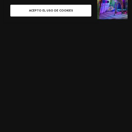
ACEPTO EL USO DE COOKIES
EDITORIAL
EDITORIAL
ARMIN VAN BUUREN:
EL “BANQUITO RAVER”,
“ACTUALMENTE,
UN PRODUCTO
MELODIC TECHNO ES
INNOVADOR PARA LOS
SOLO UNA MANERA DE
AMANTES +30 DE
EVITAR LA PALABRA
CONCIERTOS Y
TRANCE”.
FESTIVALES.