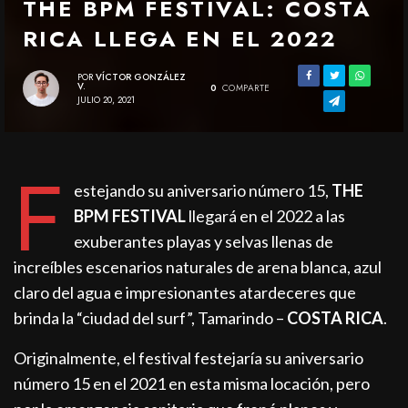
THE BPM FESTIVAL: COSTA
RICA LLEGA EN EL 2022
POR
VÍCTOR GONZÁLEZ
V.
0
COMPARTE
JULIO 20, 2021
F
estejando su aniversario número 15,
THE
BPM FESTIVAL
llegará en el 2022 a las
exuberantes playas y selvas llenas de
increíbles escenarios naturales de arena blanca, azul
claro del agua e impresionantes atardeceres que
brinda la “ciudad del surf”, Tamarindo –
COSTA RICA
.
Originalmente, el festival festejaría su aniversario
número 15 en el 2021 en esta misma locación, pero