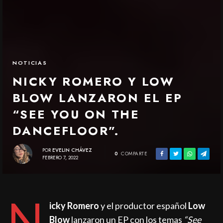
NOTICIAS
NICKY ROMERO Y LOW
BLOW LANZARON EL EP
“SEE YOU ON THE
DANCEFLOOR”.
POR
EVELIN CHÁVEZ
0
COMPARTE
FEBRERO 7, 2022
N
icky Romero
y el productor español
Low
Blow
lanzaron un EP con los temas
“See